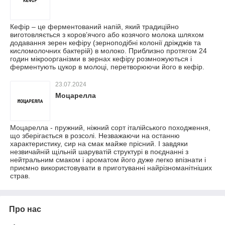
Кефір – це ферментований напій, який традиційно
виготовляється з коров’ячого або козячого молока шляхом
додавання зерен кефіру (зерноподібні колонії дріжджів та
кисломолочних бактерій) в молоко. Приблизно протягом 24
годин мікроорганізми в зернах кефіру розмножуються і
ферментують цукор в молоці, перетворюючи його в кефір.
23.07.2024
Моцарелла
Моцарелла - пружний, ніжний сорт італійського походження,
що зберігається в розсолі. Незважаючи на останню
характеристику, сир на смак майже прісний. І завдяки
незвичайній щільній шаруватій структурі в поєднанні з
нейтральним смаком і ароматом його дуже легко впізнати і
приємно використовувати в приготуванні найрізноманітніших
страв.
Про нас