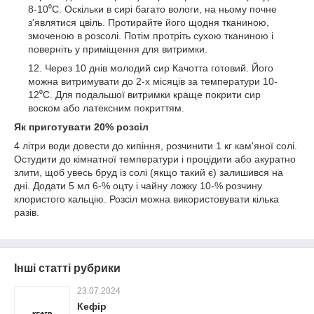
8-10⁰С. Оскільки в сирі багато вологи, на ньому почне
з'являтися цвіль. Протирайте його щодня тканиною,
змоченою в розсолі. Потім протріть сухою тканиною і
поверніть у приміщення для витримки.
Через 10 днів молодий сир Качотта готовий. Його
можна витримувати до 2-х місяців за температури 10-
12⁰С. Для подальшої витримки краще покрити сир
воском або латексним покриттям.
Як приготувати 20% розсіл
4 літри води довести до кипіння, розчинити 1 кг кам'яної солі.
Остудити до кімнатної температури і процідити або акуратно
злити, щоб увесь бруд із солі (якщо такий є) залишився на
дні. Додати 5 мл 6-% оцту і чайну ложку 10-% розчину
хлористого кальцію. Розсіл можна використовувати кілька
разів.
Інші статті рубрики
23.07.2024
Кефір