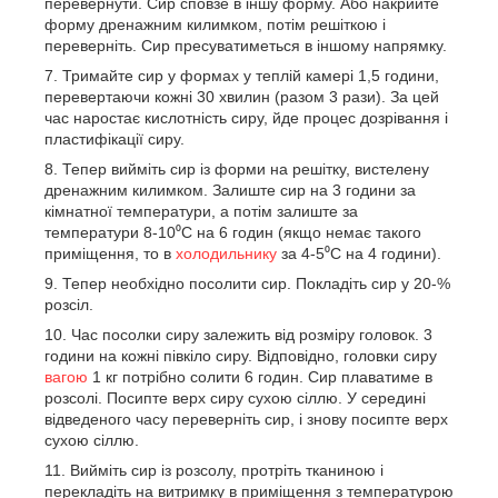
перевернути. Сир сповзе в іншу форму. Або накрийте
форму дренажним килимком, потім решіткою і
переверніть. Сир пресуватиметься в іншому напрямку.
Тримайте сир у формах у теплій камері 1,5 години,
перевертаючи кожні 30 хвилин (разом 3 рази). За цей
час наростає кислотність сиру, йде процес дозрівання і
пластифікації сиру.
Тепер вийміть сир із форми на решітку, вистелену
дренажним килимком. Залиште сир на 3 години за
кімнатної температури, а потім залиште за
температури 8-10⁰С на 6 годин (якщо немає такого
приміщення, то в
холодильнику
за 4-5⁰С на 4 години).
Тепер необхідно посолити сир. Покладіть сир у 20-%
розсіл.
Час посолки сиру залежить від розміру головок. 3
години на кожні півкіло сиру. Відповідно, головки сиру
вагою
1 кг потрібно солити 6 годин. Сир плаватиме в
розсолі. Посипте верх сиру сухою сіллю. У середині
відведеного часу переверніть сир, і знову посипте верх
сухою сіллю.
Вийміть сир із розсолу, протріть тканиною і
перекладіть на витримку в приміщення з температурою