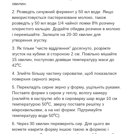
хвилин.
Розведіть сичужний фермент у 50 мл води. Якщо
використовується пастеризоване молоко, також
розведіть у 50 мл води 1/4 чайної ложки 8% розчину
хлористого кальцію. Додайте обидва розчини в молоко
і перемішайте. Залиште на 20-30 хвилин для
утворення згустку.
Як тільки "чисте відділення" досягнуто, розріжте
згусток на кубики зі стороною 2 см. Повільно мішайте
15 хвилин, поступово довівши температуру маси до
42⁰С.
Злийте більшу частину сироватки, щоб показалася
поверхня сирного зерна.
Перекладіть сирне зерно у форму, ущільніть руками.
Поставте форми з сиром у теплу, вологу камеру
(налийте в каструлю або в сироварку шар води 10 см
температурою 50⁰С, зверху поставте решітку з
мікрохвильовки, а на неї форми. Підтримуйте
температуру води 50⁰С).
Через 30 хвилин переверніть сир. Для цього ви
можете накрити форму іншою такою ж формою і