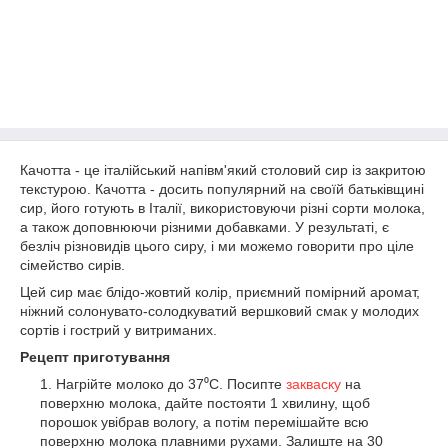
Качотта - це італійський напівм'який столовий сир із закритою
текстурою. Качотта - досить популярний на своїй батьківщині
сир, його готують в Італії, використовуючи різні сорти молока,
а також доповнюючи різними добавками. У результаті, є
безліч різновидів цього сиру, і ми можемо говорити про ціле
сімейство сирів.
Цей сир має блідо-жовтий колір, приємний помірний аромат,
ніжний солонувато-солодкуватий вершковий смак у молодих
сортів і гострий у витриманих.
Рецепт приготування
Нагрійте молоко до 37⁰С. Посипте
закваску
на
поверхню молока, дайте постояти 1 хвилину, щоб
порошок увібрав вологу, а потім перемішайте всю
поверхню молока плавними рухами. Залиште на 30