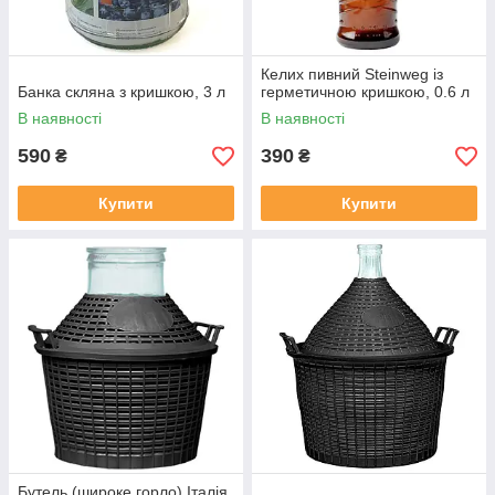
Келих пивний Steinweg із
Банка скляна з кришкою, 3 л
герметичною кришкою, 0.6 л
В наявності
В наявності
590
390
₴
₴
Купити
Купити
Бутель (широке горло) Італія,