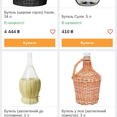
Бутель (широке горло) Італія,
34 л
Бутель Сулія, 5 л
В наявності
В наявності
4 444
410
₴
₴
Купити
Купити
Бутель (заплетений до
Бутель у лозі (заплетений
половини), 2 л
повністю), 3 л