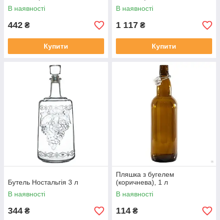
В наявності
В наявності
442
1 117
₴
₴
Купити
Купити
Пляшка з бугелем
Бутель Ностальгія 3 л
(коричнева), 1 л
В наявності
В наявності
344
114
₴
₴