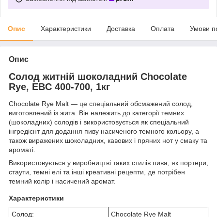
Опис
Характеристики
Доставка
Оплата
Умови п
Опис
Солод житній шоколадний Chocolate
Rye, EBC 400-700, 1кг
Chocolate Rye Malt — це спеціальний обсмажений солод,
виготовлений із жита. Він належить до категорії темних
(шоколадних) солодів і використовується як спеціальний
інгредієнт для додання пиву насиченого темного кольору, а
також виражених шоколадних, кавових і пряних нот у смаку та
ароматі.
Використовується у виробництві таких стилів пива, як портери,
стаути, темні елі та інші креативні рецепти, де потрібен
темний колір і насичений аромат.
Характеристики
Солод:
Chocolate Rye Malt