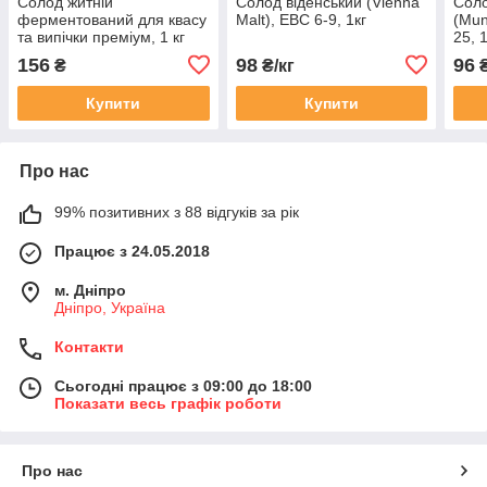
Солод житній
Солод віденський (Vienna
Соло
ферментований для квасу
Malt), EBC 6-9, 1кг
(Mun
та випічки преміум, 1 кг
25, 1
156
98
96
₴
₴/кг
₴
Купити
Купити
Про нас
99% позитивних з 88 відгуків за рік
Працює з 24.05.2018
м. Дніпро
Дніпро, Україна
Контакти
Сьогодні працює з 09:00 до 18:00
Показати весь графік роботи
Про нас