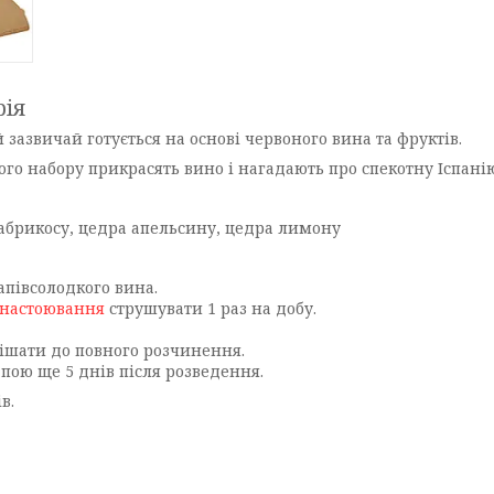
рія
 зазвичай готується на основі червоного вина та фруктів.
шого набору прикрасять вино і нагадають про спекотну Іспані
абрикосу, цедра апельсину, цедра лимону
півсолодкого вина.
настоювання
струшувати 1 раз на добу.
мішати до повного розчинення.
пою ще 5 днів після розведення.
в.