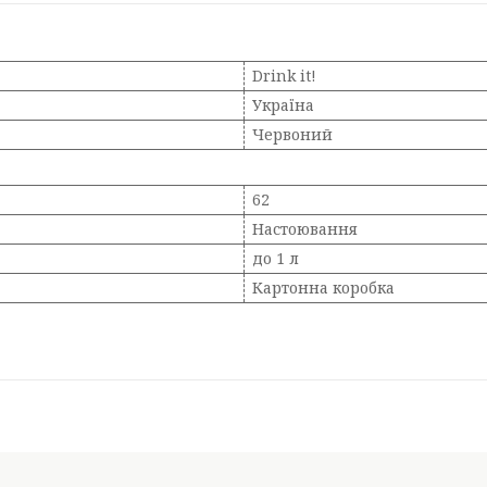
Drink it!
Україна
Червоний
62
Настоювання
до 1 л
Картонна коробка