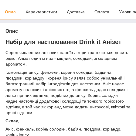
Опис
Характеристики
Доставка
Оплата
Умови п
Опис
Набір для настоювання Drink it Анізет
Серед численних анісових напоїв лікери трапляються досить
рідко, Анізет один із них - міцний, солодкий, зі складним
ароматом.
Комбінація анісу, фенхеля, кореня солодки, бадьяна,
гвоздики, коріандру і кореня ірису являє собою унікальний і
багатогранний набір інгредієнтів для настоянки. Аніс надає
аромату солодких і анісових нот, а фенхель додає солодких і
легко пряних відтінків, подібних до анісу. Корінь солодки
надає настоянці додаткової солодощі та тонкого горіхового
відтінку, в той час як коріанд може додати цитрусові, квіткові та
пряні відтінки.
Склад
Аніс, фенхель, корінь солодки, бад'ян, гвоздика, коріандр,
корінь ірису