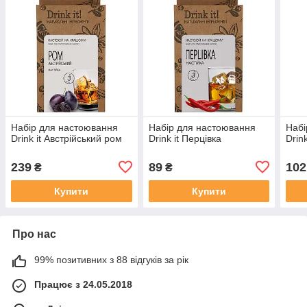
Набір для настоювання
Набір для настоювання
Набі
Drink it Австрійський ром
Drink it Перцівка
Drin
239
89
102
₴
₴
Купити
Купити
Про нас
99% позитивних з 88 відгуків за рік
Працює з 24.05.2018