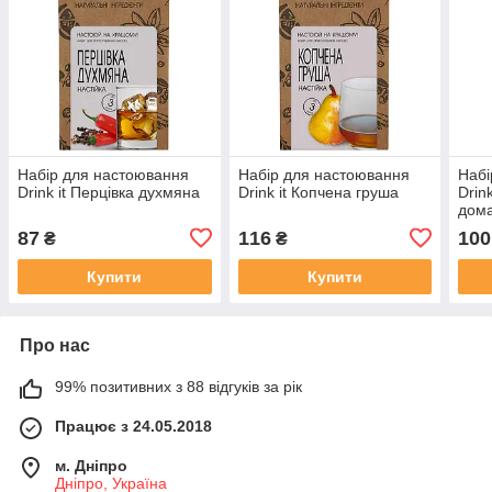
Набір для настоювання
Набір для настоювання
Набі
Drink it Перцівка духмяна
Drink it Копчена груша
Drin
дом
87
116
100
₴
₴
Купити
Купити
Про нас
99% позитивних з 88 відгуків за рік
Працює з 24.05.2018
м. Дніпро
Дніпро, Україна