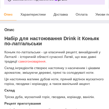
Опис
Характеристики
Доставка
Оплата
Умови п
Опис
Набір для настоювання Drink it Коньяк
по-латгальськи
Коньяк по-латгальськи - це класичний рецепт, винайдений у
Латгалії - історичній області сучасної Латвії, що має давні
традиції
самогоноваріння
.
Склад інгредієнтів створює настоянку з насиченим і цікавим
ароматом, змішуючи деревні, пряні та солодкуваті ноти.
Ця настоянка матиме дубові ноти, пряний відтінок мускатного
горіха, гвоздики і коріандру, а також ванільний акцент.
Склад
Тріска дуба, мускатний горіх, гвоздика, коріандр, ванілін.
Рецепт приготування