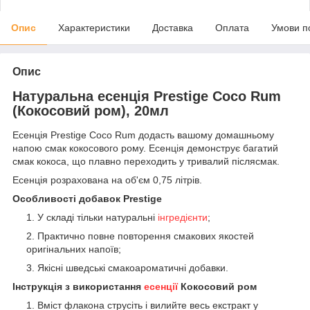
Опис
Характеристики
Доставка
Оплата
Умови п
Опис
Натуральна есенція Prestige Coco Rum
(Кокосовий ром), 20мл
Есенція Prestige Coco Rum додасть вашому домашньому
напою смак кокосового рому. Есенція демонструє багатий
смак кокоса, що плавно переходить у тривалий післясмак.
Есенція розрахована на об'єм 0,75 літрів.
Особливості добавок Prestige
У складі тільки натуральні
інгредієнти
;
Практично повне повторення смакових якостей
оригінальних напоїв;
Якісні шведські смакоароматичні добавки.
Інструкція з використання
есенції
Кокосовий ром
Вміст флакона струсіть і вилийте весь екстракт у