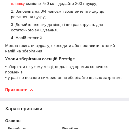
пляшку
ємністю 750 мл і додайте 200 г цукру;
Заповніть на 3/4 напоєм і збовтайте пляшку до
розчинення цукру;
Долийте пляшку до кінця і ще раз струсіть для
остаточного змішування.
Напій готовий.
Можна вживати відразу, охолодити або поставити готовий
напій на зберігання.
Умови зберігання есенцій Prestige
• зберігати в сухому місці, подалі від прямих сонячних
променів;
• у разі не повного використання зберігайте щільно закритим.
Приховати
Характеристики
Основні
Виробник
Prestige