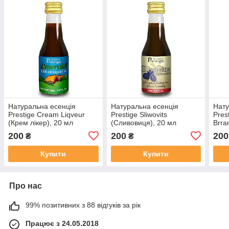
Натуральна есенція
Натуральна есенція
Нату
Prestige Cream Liqveur
Prestige Sliwovits
Prest
(Крем лікер), 20 мл
(Сливовиця), 20 мл
Brra
20 м
200
200
200
₴
₴
Купити
Купити
Про нас
99% позитивних з 88 відгуків за рік
Працює з 24.05.2018