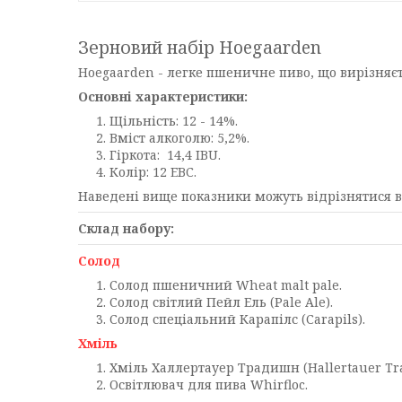
Зерновий набір Hoegaarden
Hoegaarden - легке пшеничне пиво, що вирізняє
Основні характеристики:
Щільність: 12 - 14%.
Вміст алкоголю: 5,2%.
Гіркота: 14,4 IBU.
Колір: 12 EBC.
Наведені вище показники можуть відрізнятися ві
Склад набору:
Солод
Солод пшеничний Wheat malt pale.
Солод світлий Пейл Ель (Рale Аle).
Солод спеціальний Карапілс (Сarapils).
Хміль
Хміль Халлертауер Традишн (Hallertauer Tra
Освітлювач для пива Whirfloc.