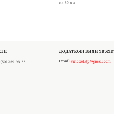
на 30 л л
vinodel.dp@gmail.com
 (50) 359-98-55