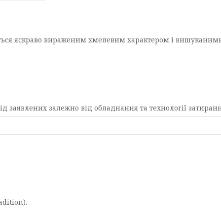
ться яскраво вираженим хмелевим характером і вишуканими
д заявлених залежно від обладнання та технології затирання
dition).