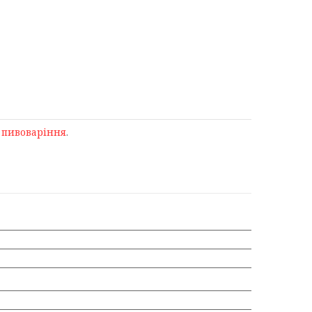
у
пивоваріння
.