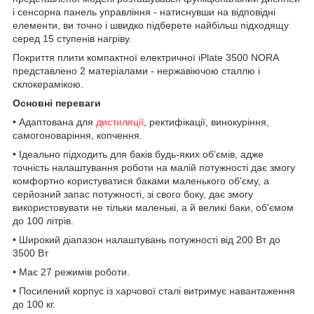
і сенсорна панель управління - натиснувши на відповідні
елементи, ви точно і швидко підберете найбільш підходящу
серед 15 ступенів нагріву.
Покриття плити компактної електричної iPlate 3500 NORA
представлено 2 матеріалами - нержавіючою сталлю і
склокерамікою.
Основні переваги
• Адаптована для
дистиляції
, ректифікації, винокуріння,
самогоноваріння, копчення.
• Ідеально підходить для баків будь-яких об'ємів, адже
точність налаштування роботи на малій потужності дає змогу
комфортно користуватися баками маленького об'єму, а
серйозний запас потужності, зі свого боку, дає змогу
використовувати не тільки маленькі, а й великі баки, об'ємом
до 100 літрів.
• Широкий діапазон налаштувань потужності від 200 Вт до
3500 Вт
• Має 27 режимів роботи.
• Посилений корпус із харчової сталі витримує навантаження
до 100 кг.