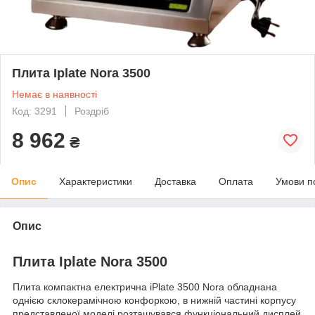
Плита Iplate Nora 3500
Немає в наявності
Код: 3291
Роздріб
8 962
₴
Опис
Характеристики
Доставка
Оплата
Умови п
Опис
Плита Iplate Nora 3500
Плита компактна електрична iPlate 3500 Nora обладнана
однією склокерамічною конфоркою, в нижній частині корпусу
представленої моделі розташувався функціональний дисплей