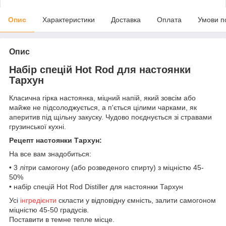
Опис
Характеристики
Доставка
Оплата
Умови п
Опис
Набір спецій Hot Rod для настоянки
Тархун
Класична гірка настоянка, міцний напій, який зовсім або
майже не підсолоджується, а п'ється цілими чарками, як
аперитив під щільну закуску. Чудово поєднується зі стравами
грузинської кухні.
Рецепт настоянки Тархун:
На все вам знадобиться:
• 3 літри самогону (або розведеного спирту) з міцністю 45-
50%
• набір спецій Hot Rod Distiller для настоянки Тархун
Усі
інгредієнти
скласти у відповідну ємність, залити самогоном
міцністю 45-50 градусів.
Поставити в темне тепле місце.