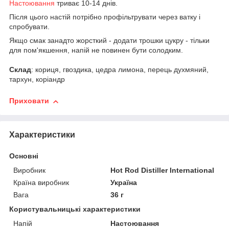
Настоювання
триває 10-14 днів.
Після цього настій потрібно профільтрувати через ватку і
спробувати.
Якщо смак занадто жорсткий - додати трошки цукру - тільки
для пом'якшення, напій не повинен бути солодким.
Склад
: кориця, гвоздика, цедра лимона, перець духмяний,
тархун, коріандр
Приховати
Характеристики
Основні
Виробник
Hot Rod Distiller International
Країна виробник
Україна
Вага
36 г
Користувальницькі характеристики
Напій
Настоювання