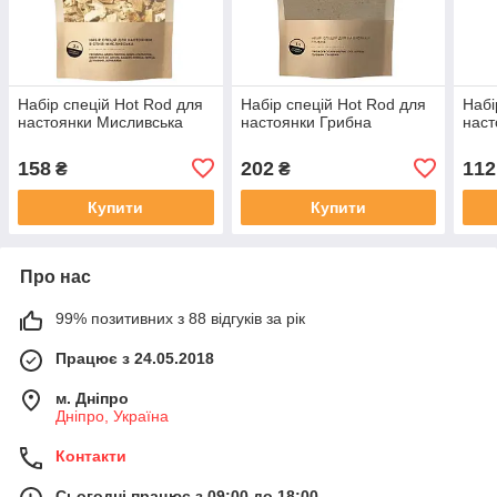
Набір спецій Hot Rod для
Набір спецій Hot Rod для
Набі
настоянки Мисливська
настоянки Грибна
наст
158
202
112
₴
₴
Купити
Купити
Про нас
99% позитивних з 88 відгуків за рік
Працює з 24.05.2018
м. Дніпро
Дніпро, Україна
Контакти
Сьогодні працює з 09:00 до 18:00