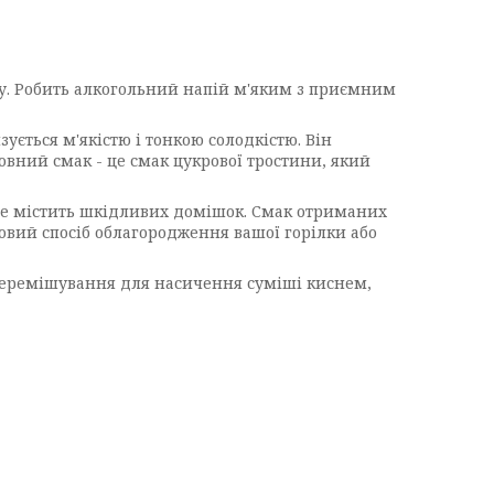
у. Робить алкогольний напій м'яким з приємним
ується м'якістю і тонкою солодкістю. Він
овний смак - це смак цукрової тростини, який
е містить шкідливих домішок. Смак отриманих
овий спосіб облагородження вашої горілки або
 перемішування для насичення суміші киснем,