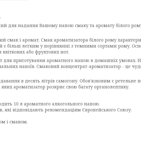
в
ений для надання Вашому напою смаку та аромату білого ром
й смак і аромат. Смак ароматизатора білого рому характериз
й є більш легким у порівнянні з темними сортами рому. Осн
 квіткових або фруктових нот.
 для приготування ароматного напою в домашніх умовах. Н
альних напоїв. Смаковий концентрат-ароматизатор - це чуд
давання в десять літрів самогону. Обов'язковим є ретельне
 яких ароматизатор розкриє свою багату органолептику.
одить 10 л ароматного алкогольного напою.
в, які відповідають рекомендаціям Європейського Союзу.
м і смаком.