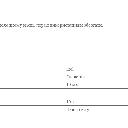
охолодному місці, перед використанням збовтати.
Etol
Словенія
10 мл
10 л
Напої світу