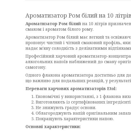
Ароматизатор Ром білий на 10 літрі
Ароматизатор Ром білий
на 10 літрів признач
смаком і ароматом білого рому.
Ароматизатор Ром білий має легкий та освіжаючи
пропонує чистий і чіткий смаковий профіль, яки
надає м'яку солодкість з делікатними відтінками
Професійний харчовий ароматизатор-концентрат
алкогольних напоїв наближений до смаку оригін
самогону.
Одного флакона ароматизатора достатньо для до
що важливо для подальших реакцій, у результаті
Переваги харчових ароматизаторів Etol:
Економічні у використанні, з 1 флакона вих
Виготовляють із сертифікованих інгредієнті
Не знижують градус основи.
Облагороджують напій оригінальним запахо
Покращують характеристики напою.
Основні характеристики: