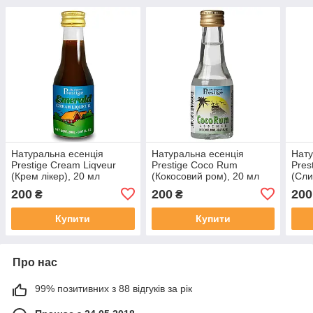
Натуральна есенція
Натуральна есенція
Нату
Prestige Cream Liqveur
Prestige Coco Rum
Prest
(Крем лікер), 20 мл
(Кокосовий ром), 20 мл
(Сли
200
200
200
₴
₴
Купити
Купити
Про нас
99% позитивних з 88 відгуків за рік