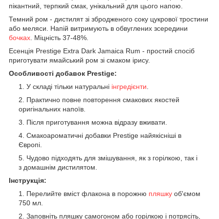
пікантний, терпкий смак, унікальний для цього напою.
Темний ром - дистилят зі збродженого соку цукрової тростини
або меляси. Напій витримують в обвуглених зсередини
бочках
. Міцність 37-48%.
Есенція Prestige Extra Dark Jamaica Rum - простий спосіб
приготувати ямайський ром зі смаком ірису.
Особливості добавок Prestige:
У складі тільки натуральні
інгредієнти
.
Практично повне повторення смакових якостей
оригінальних напоїв.
Після приготування можна відразу вживати.
Смакоароматичні добавки Prestige найякісніші в
Європі.
Чудово підходять для змішування, як з горілкою, так і
з домашнім дистилятом.
Інструкція:
Перелийте вміст флакона в порожню
пляшку
об'ємом
750 мл.
Заповніть пляшку самогоном або горілкою і потрясіть,