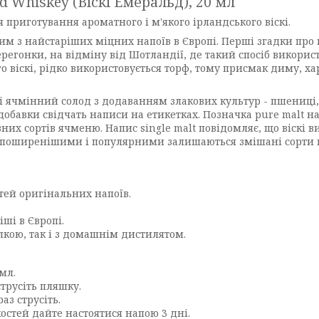
d Whiskey (Віскі Емеральд), 20 мл
 приготування ароматного і м'якого ірландського віскі.
ним з найстаріших міцних напоїв в Європі. Перші згадки про н
перегонки, на відміну від Шотландії, де такий спосіб викори
 віскі, рідко використовується торф, тому присмак диму, ха
 і ячмінний солод з додаванням злакових культур - пшениці,
обавки свідчать написи на етикетках. Позначка pure malt на 
них сортів ячменю. Напис single malt повідомляє, що віскі 
айпоширенішими і популярними залишаються змішані сорти ві
тей оригінальних напоїв.
.
ші в Європі.
лкою, так і з домашнім дистилятом.
мл.
струсіть пляшку.
аз струсіть.
остей дайте настоятися напою 3 дні.