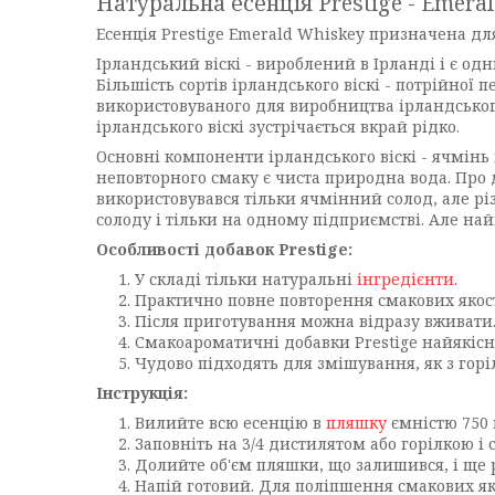
Натуральна есенція Prestige - Emeral
Есенція Prestige Emerald Whiskey
призначена для
Ірландський віскі - вироблений в Ірланді і є од
Більшість сортів ірландського віскі - потрійної 
використовуваного для виробництва ірландського
ірландського віскі зустрічається вкрай рідко.
Основні компоненти ірландського віскі - ячмінь
неповторного смаку є чиста природна вода. Про д
використовувався тільки ячмінний солод, але різ
солоду і тільки на одному підприємстві. Але н
Особливості добавок Prestige:
У складі тільки натуральні
інгредієнти
.
Практично повне повторення смакових якос
Після приготування можна відразу вживати
Смакоароматичні добавки Prestige найякісні
Чудово підходять для змішування, як з горі
Інструкція:
Вилийте всю есенцію в
пляшку
ємністю 750 
Заповніть на 3/4 дистилятом або горілкою і 
Долийте об'єм пляшки, що залишився, і ще р
Напій готовий. Для поліпшення смакових як