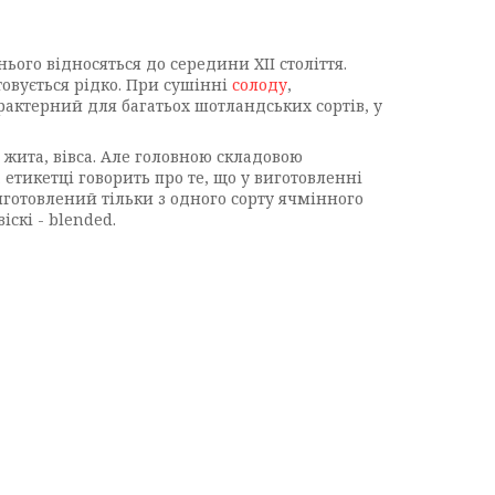
ього відносяться до середини XII століття.
стовується рідко. При сушінні
солоду
,
рактерний для багатьох шотландських сортів, у
 жита, вівса. Але головною складовою
етикетці говорить про те, що у виготовленні
виготовлений тільки з одного сорту ячмінного
скі - blended.