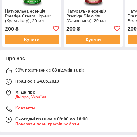
Натуральна есенція
Натуральна есенція
Нату
Prestige Cream Liqveur
Prestige Sliwovits
Prest
(Крем лікер), 20 мл
(Сливовиця), 20 мл
Brra
20 м
200
200
200
₴
₴
Купити
Купити
Про нас
99% позитивних з 88 відгуків за рік
Працює з 24.05.2018
м. Дніпро
Дніпро, Україна
Контакти
Сьогодні працює з 09:00 до 18:00
Показати весь графік роботи