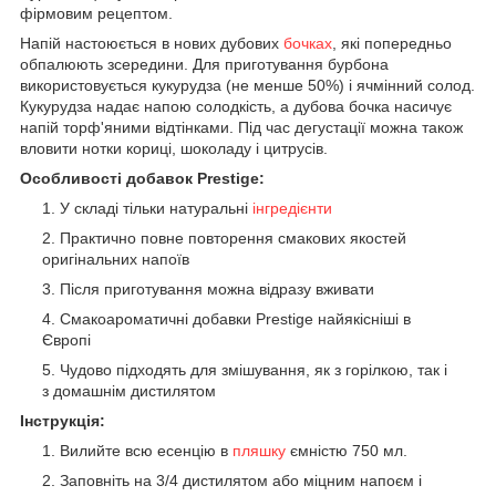
фірмовим рецептом.
Напій настоюється в нових дубових
бочках
, які попередньо
обпалюють зсередини. Для приготування бурбона
використовується кукурудза (не менше 50%) і ячмінний солод.
Кукурудза надає напою солодкість, а дубова бочка насичує
напій торф'яними відтінками. Під час дегустації можна також
вловити нотки кориці, шоколаду і цитрусів.
Особливості добавок Prestige:
У складі тільки натуральні
інгредієнти
Практично повне повторення смакових якостей
оригінальних напоїв
Після приготування можна відразу вживати
Смакоароматичні добавки Prestige найякісніші в
Європі
Чудово підходять для змішування, як з горілкою, так і
з домашнім дистилятом
Інструкція:
Вилийте всю есенцію в
пляшку
ємністю 750 мл.
Заповніть на 3/4 дистилятом або міцним напоєм і